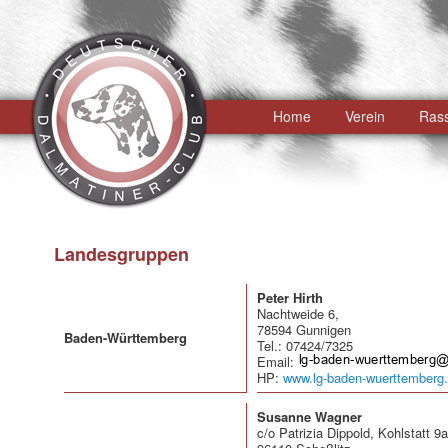
Hauptmenü
Home
Zum
Verein
Ras
primären
Inhalt
springen
Landesgruppen
Peter Hirth
Nachtweide 6,
78594 Gunnigen
Baden-Württemberg
Tel.: 07424/7325
Email:
HP:
www.lg-baden-wuerttemberg.
Susanne Wagner
c/o Patrizia Dippold, Kohlstatt 9a