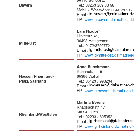
96110 Scheßlitz
Bayern
Tel.: 08253 209 33 98
Mobil + WhatsApp: 0041 79 917
Email:
HP:
www.lg-bayern.dalmatiner-dd
Lars Nixdorf
Hinterstr. 41,
06493 Harzgerode
Mitte-Ost
Tel.: 0172/3756770
Email:
HP:
www.lg-mitte-ost.dalmatiner
Anne Ruschmann
Bahnhofstr. 19
Hessen/Rheinland-
65396 Walluf
Pfalz/Saarland
Tel.: 06123 / 993234
Email:
HP:
www.lg-hessen.dalmatiner-d
Martina Berens
Knapsackstr. 17
50354 Hürth
Rheinland/Westfalen
Tel.: 02233 / 805953
Email:
HP:
www.lg-rheinland.dalmatiner