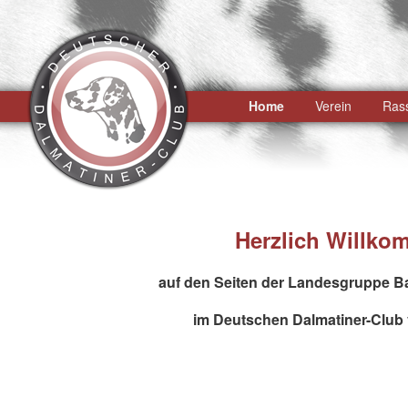
Hauptmenü
Home
Zum
Zum
Verein
Ras
primären
sekundären
Inhalt
Inhalt
springen
springen
Herzlich Willk
auf den Seiten der Landesgruppe 
im Deutschen Dalmatiner-Club 